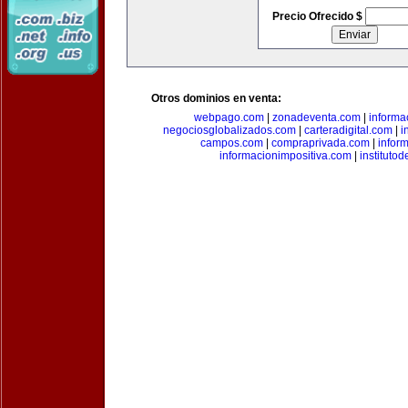
Precio Ofrecido $
Otros dominios en venta:
webpago.com
|
zonadeventa.com
|
inform
negociosglobalizados.com
|
carteradigital.com
|
i
campos.com
|
compraprivada.com
|
infor
informacionimpositiva.com
|
instituto