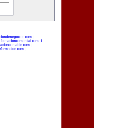
aciondenegocios.com
|
nformacioncomercial.com
|
i-
macioncontable.com
|
deformacion.com
|