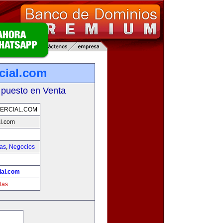
cial.com
 puesto en Venta
ERCIAL.COM
l.com
ias
,
Negocios
ial.com
tas