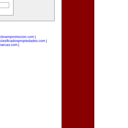
ctosenpromocion.com
|
clasificadospropiedades.com
|
marcas.com
|