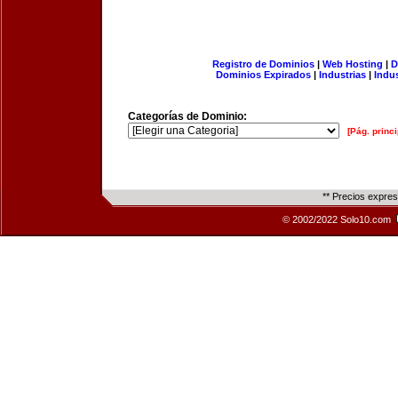
Registro de Dominios
|
Web Hosting
|
D
Dominios Expirados
|
Industrias
|
Indu
Categorías de Dominio:
[Pág. princi
** Precios expre
© 2002/2022 Solo10.com