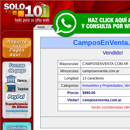
CamposEnVenta.
Vendido!
Mayusculas:
CAMPOSENVENTA.COM.AR
Minusculas:
camposenventa.com.ar
Longitud:
13 caracteres
Categorias:
Inmuebles y Propiedades
,
Ven
Precio:
$980.00
Visitar!
camposenventa.com.ar
Serán consideradas ofer