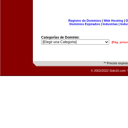
Registro de Dominios
|
Web Hosting
|
D
Dominios Expirados
|
Industrias
|
Indu
Categorías de Dominio:
[Pág. princi
** Precios expre
© 2002/2022 Solo10.com