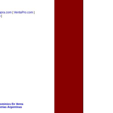
pra.com
|
VentaPro.com
|
m
|
ominios En Venta
strias Argentinas