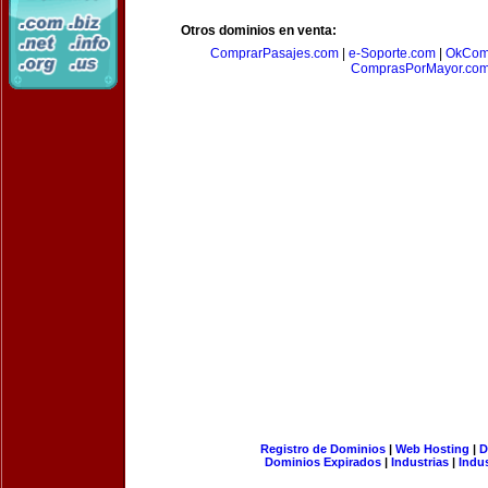
Otros dominios en venta:
ComprarPasajes.com
|
e-Soporte.com
|
OkCom
ComprasPorMayor.co
Registro de Dominios
|
Web Hosting
|
D
Dominios Expirados
|
Industrias
|
Indu