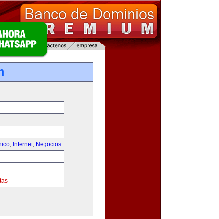
m
nico
,
Internet
,
Negocios
tas