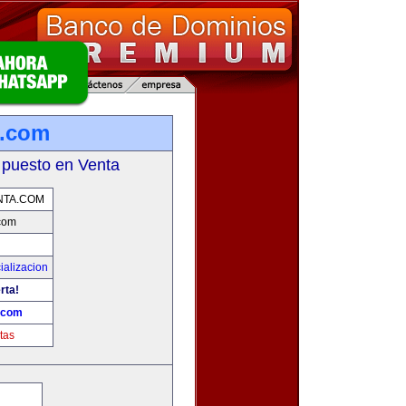
a.com
 puesto en Venta
NTA.COM
com
ializacion
rta!
.com
tas