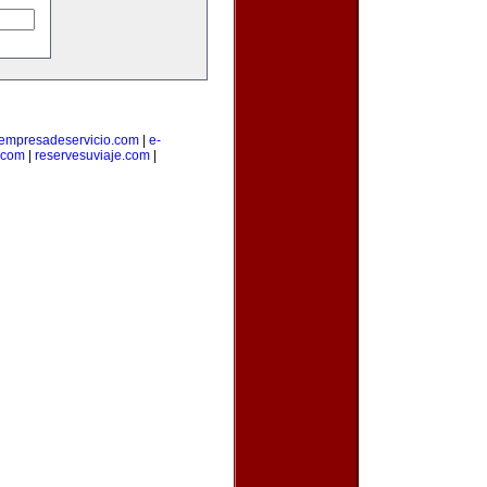
empresadeservicio.com
|
e-
.com
|
reservesuviaje.com
|