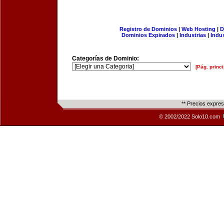
Registro de Dominios
|
Web Hosting
|
D
Dominios Expirados
|
Industrias
|
Indu
Categorías de Dominio:
[Pág. princi
** Precios expre
© 2002/2022 Solo10.com