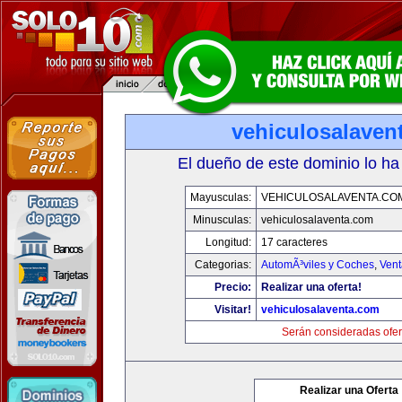
vehiculosalaven
El dueño de este dominio lo ha
Mayusculas:
VEHICULOSALAVENTA.CO
Minusculas:
vehiculosalaventa.com
Longitud:
17 caracteres
Categorias:
AutomÃ³viles y Coches
,
Vent
Precio:
Realizar una oferta!
Visitar!
vehiculosalaventa.com
Serán consideradas ofer
Realizar una Oferta