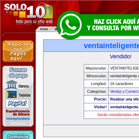
ventainteligen
Vendido!
Mayusculas:
VENTAINTELIG
Minusculas:
ventainteligente
Longitud:
16 caracteres
Categorias:
Ventas y Comerci
Precio:
Realizar una ofe
Visitar!
ventainteligent
Serán consideradas ofer