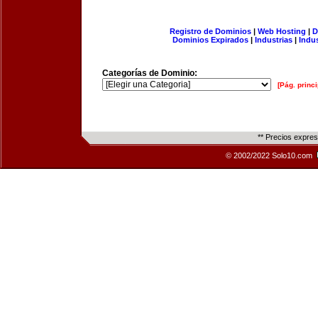
Registro de Dominios
|
Web Hosting
|
D
Dominios Expirados
|
Industrias
|
Indu
Categorías de Dominio:
[Pág. princi
** Precios expre
© 2002/2022 Solo10.com