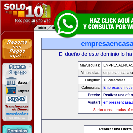
empresaencas
El dueño de este dominio lo ha
Mayusculas:
EMPRESAENCAS
Minusculas:
empresaencasa.
Longitud:
13 caracteres
Categorias:
Empresas e Indust
Precio:
Realizar una ofer
Visitar!
empresaencasa.
Serán consideradas ofer
Realizar una Oferta