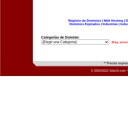
Registro de Dominios
|
Web Hosting
|
D
Dominios Expirados
|
Industrias
|
Indu
Categorías de Dominio:
[Pág. princi
** Precios expre
© 2002/2022 Solo10.com