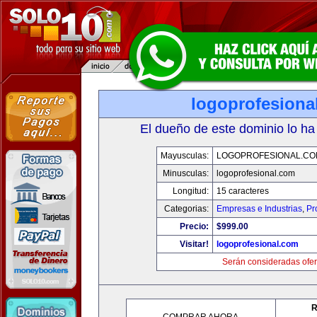
logoprofesiona
El dueño de este dominio lo ha
Mayusculas:
LOGOPROFESIONAL.CO
Minusculas:
logoprofesional.com
Longitud:
15 caracteres
Categorias:
Empresas e Industrias
,
Pr
Precio:
$999.00
Visitar!
logoprofesional.com
Serán consideradas ofer
R