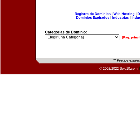
Registro de Dominios
|
Web Hosting
|
D
Dominios Expirados
|
Industrias
|
Indu
Categorías de Dominio:
[Pág. princi
** Precios expre
© 2002/2022 Solo10.com