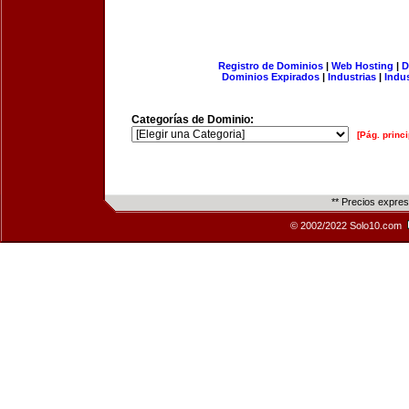
Registro de Dominios
|
Web Hosting
|
D
Dominios Expirados
|
Industrias
|
Indu
Categorías de Dominio:
[Pág. princi
** Precios expre
© 2002/2022 Solo10.com