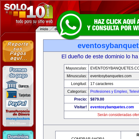
eventosybanque
El dueño de este dominio lo ha
Mayusculas:
EVENTOSYBANQUETES.C
Minusculas:
eventosybanquetes.com
Longitud:
17 caracteres
Categorias:
Profesiones y Empleo
,
Telev
Precio:
$879.00
Visitar!
eventosybanquetes.com
Serán consideradas ofer
R