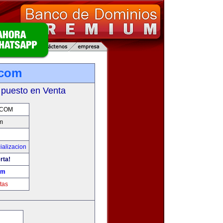
com
 puesto en Venta
.COM
m
ializacion
rta!
om
tas