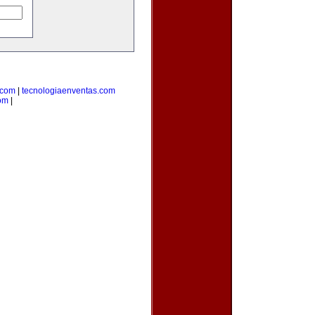
.com
|
tecnologiaenventas.com
om
|