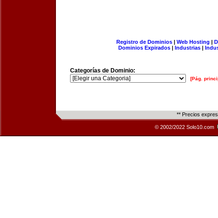
Registro de Dominios
|
Web Hosting
|
D
Dominios Expirados
|
Industrias
|
Indu
Categorías de Dominio:
[Pág. princi
** Precios expre
© 2002/2022 Solo10.com