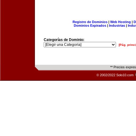
Registro de Dominios
|
Web Hosting
|
D
Dominios Expirados
|
Industrias
|
Indu
Categorías de Dominio:
[Pág. princi
** Precios expre
© 2002/2022 Solo10.com