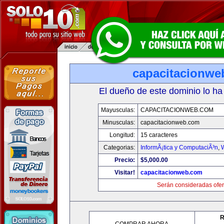
capacitacionwe
El dueño de este dominio lo ha
Mayusculas:
CAPACITACIONWEB.COM
Minusculas:
capacitacionweb.com
Longitud:
15 caracteres
Categorias:
InformÃ¡tica y ComputaciÃ³n
,
Precio:
$5,000.00
Visitar!
capacitacionweb.com
Serán consideradas ofer
R