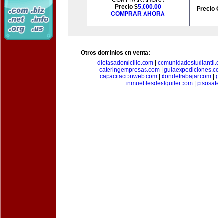
COMPRAR AHORA
Precio $
5,000.00
Precio 
COMPRAR AHORA
Otros dominios en venta:
dietasadomicilio.com
|
comunidadestudiantil
cateringempresas.com
|
guiaexpediciones.c
capacitacionweb.com
|
dondetrabajar.com
|
inmueblesdealquiler.com
|
pisosat