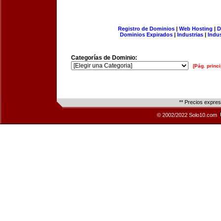
Registro de Dominios
|
Web Hosting
|
D
Dominios Expirados
|
Industrias
|
Indu
Categorías de Dominio:
[Pág. princi
** Precios expre
© 2002/2022 Solo10.com