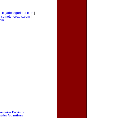
|
cajadeseguridad.com
|
|
comotenerexito.com
|
com
|
ominios En Venta
strias Argentinas