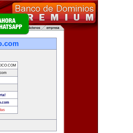
o.com
ICO.COM
.com
rta!
o.com
tas