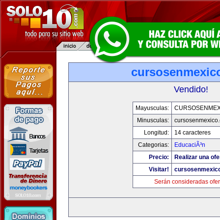
cursosenmexic
Vendido!
Mayusculas:
CURSOSENMEX
Minusculas:
cursosenmexico
Longitud:
14 caracteres
Categorias:
EducaciÃ³n
Precio:
Realizar una ofe
Visitar!
cursosenmexic
Serán consideradas ofer