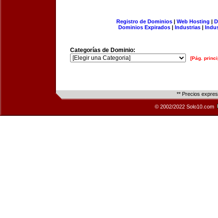
Registro de Dominios
|
Web Hosting
|
D
Dominios Expirados
|
Industrias
|
Indu
Categorías de Dominio:
[Pág. princi
** Precios expre
© 2002/2022 Solo10.com