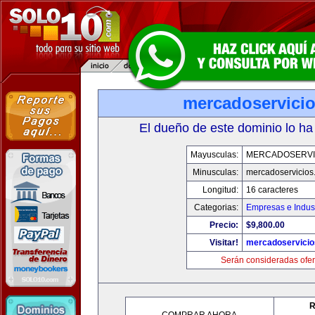
mercadoservici
El dueño de este dominio lo ha
Mayusculas:
MERCADOSERVI
Minusculas:
mercadoservicios
Longitud:
16 caracteres
Categorias:
Empresas e Indust
Precio:
$9,800.00
Visitar!
mercadoservici
Serán consideradas ofer
R