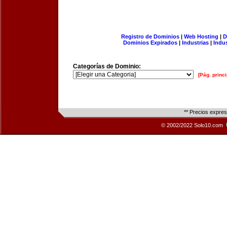
Registro de Dominios
|
Web Hosting
|
D
Dominios Expirados
|
Industrias
|
Indu
Categorías de Dominio:
[Pág. princi
** Precios expre
© 2002/2022 Solo10.com