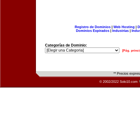
Registro de Dominios
|
Web Hosting
|
D
Dominios Expirados
|
Industrias
|
Indu
Categorías de Dominio:
[Pág. princi
** Precios expre
© 2002/2022 Solo10.com