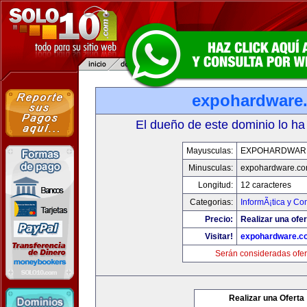
expohardware
El dueño de este dominio lo ha
Mayusculas:
EXPOHARDWAR
Minusculas:
expohardware.c
Longitud:
12 caracteres
Categorias:
InformÃ¡tica y C
Precio:
Realizar una ofer
Visitar!
expohardware.c
Serán consideradas ofer
Realizar una Oferta