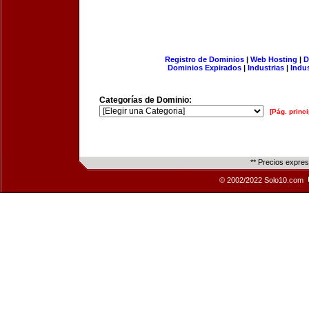
Registro de Dominios
|
Web Hosting
|
D
Dominios Expirados
|
Industrias
|
Indu
Categorías de Dominio:
[Pág. princi
** Precios expre
© 2002/2022 Solo10.com