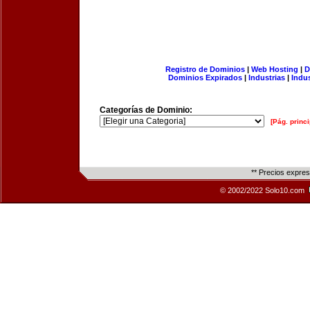
Registro de Dominios
|
Web Hosting
|
D
Dominios Expirados
|
Industrias
|
Indu
Categorías de Dominio:
[Pág. princi
** Precios expre
© 2002/2022 Solo10.com