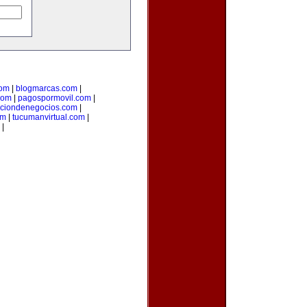
com
|
blogmarcas.com
|
com
|
pagospormovil.com
|
cciondenegocios.com
|
om
|
tucumanvirtual.com
|
|