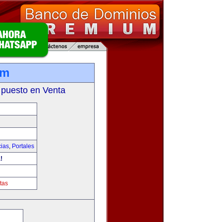
om
 puesto en Venta
cias
,
Portales
!
tas