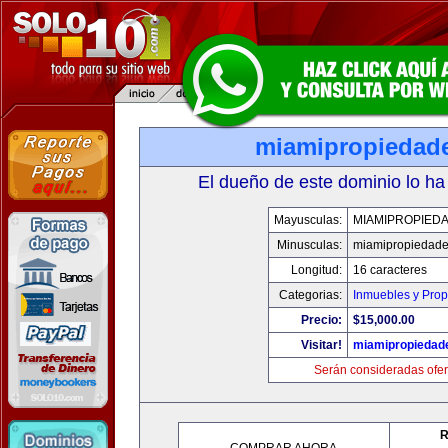
miamipropiedad
El dueño de este dominio lo ha
Mayusculas:
MIAMIPROPIED
Minusculas:
miamipropiedad
Longitud:
16 caracteres
Categorias:
Inmuebles y Pro
Precio:
$15,000.00
Visitar!
miamipropiedad
Serán consideradas ofer
R