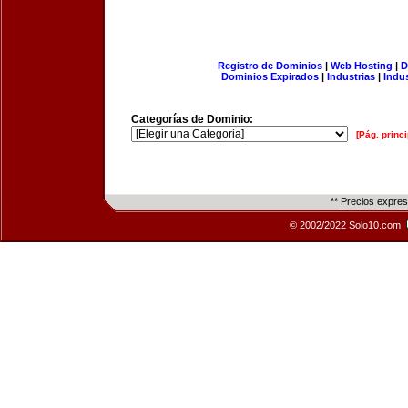
Registro de Dominios
|
Web Hosting
|
D
Dominios Expirados
|
Industrias
|
Indu
Categorías de Dominio:
[Pág. princi
** Precios expre
© 2002/2022 Solo10.com