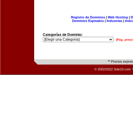
Registro de Dominios
|
Web Hosting
|
D
Dominios Expirados
|
Industrias
|
Indu
Categorías de Dominio:
[Pág. princi
** Precios expre
© 2002/2022 Solo10.com