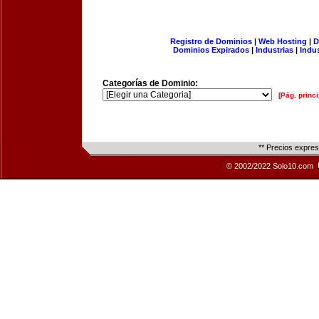
Registro de Dominios
|
Web Hosting
|
D
Dominios Expirados
|
Industrias
|
Indu
Categorías de Dominio:
[Pág. princi
** Precios expre
© 2002/2022 Solo10.com