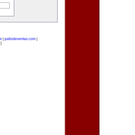
m
|
patiodeventas.com
|
|