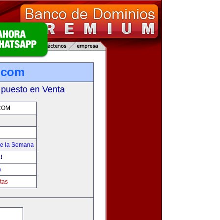
.com
 puesto en Venta
COM
de la Semana
!
m
tas