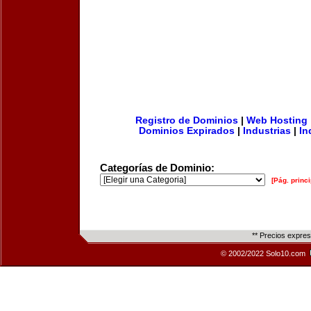
Registro de Dominios
|
Web Hosting
Dominios Expirados
|
Industrias
|
In
Categorías de Dominio:
[Pág. princi
** Precios expre
© 2002/2022 Solo10.com