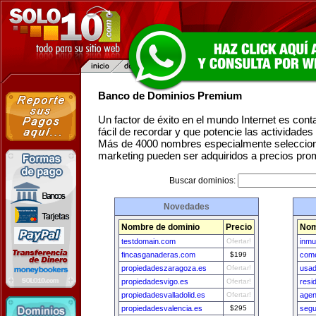
Banco de Dominios Premium
Un factor de éxito en el mundo Internet es con
fácil de recordar y que potencie las actividade
Más de 4000 nombres especialmente seleccion
marketing pueden ser adquiridos a precios pro
Buscar dominios:
Novedades
Nombre de dominio
Precio
Nom
testdomain.com
Ofertar!
inmu
fincasganaderas.com
$199
com
propiedadeszaragoza.es
Ofertar!
usa
propiedadesvigo.es
Ofertar!
resi
propiedadesvalladolid.es
Ofertar!
agen
propiedadesvalencia.es
$295
segu