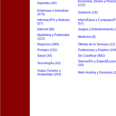
Economia, Dinero y Finan
Deportes (45)
(113)
Empresas e Industrias
Gobierno (16)
(374)
InformaciÃ³n y Noticias
InformÃ¡tica y ComputaciÃ
(57)
(57)
Internet (99)
Juegos y Entretenimiento (
Marketing y Publicidad
Medicina (9)
(122)
Negocios (385)
Ofertas de la Semana (12)
Portales (231)
Profesiones y Empleo (169
Salud (30)
Sin Clasificar (982)
TelevisiÃ³n y EspectÃ¡culo
TecnologÃ­a (43)
(33)
Viajes,Turismo y
Web Hosting y Dominios (
Hospedaje (254)