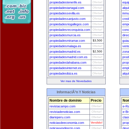
propiedadestenerife.es
Ofertar!
equi
propiedadestartagal.com
Ofertar!
alqu
propiedadessevilla.es
Ofertar!
inmu
propiedadessanjusto.com
Ofertar!
cred
propiedadesriogallegos.com
Ofertar!
emp
propiedadesreconquista.com
Ofertar!
conc
propiedadesmurcia.es
Ofertar!
dire
propiedadesmiramar.com
$3,500
guia
propiedadesmalaga.es
Ofertar!
vent
propiedadesmadrid.es
$2,500
zona
propiedadesmadrid.com.es
Ofertar!
prod
propiedadeslahabana.com
Ofertar!
prop
propiedadesinternet.es
Ofertar!
emp
propiedadesibiza.es
Ofertar!
alqu
Ver mas de Novedades
InformaciÃ³n Y Noticias
Nombre de dominio
Precio
Nom
revistacampo.com
Ofertar!
e-Ra
revistadenoticias.com
Ofertar!
e-Br
diarioperu.com
Ofertar!
clas
noticiasdeeconomia.com
Vendido!
prop
noticiasendirecto.com
Ofertar!
deu