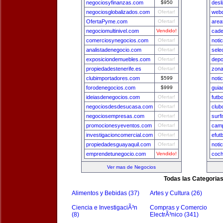
negociosyfinanzas.com
$950
desl
negociosglobalizados.com
Ofertar!
webd
OfertaPyme.com
Ofertar!
area
negociomultinivel.com
Vendido!
cade
comerciosynegocios.com
Ofertar!
noti
analistadenegocio.com
Ofertar!
sele
exposiciondemuebles.com
Ofertar!
depo
propiedadestenerife.es
Ofertar!
zon
clubimportadores.com
$599
noti
forodenegocios.com
$999
guia
ideiasdenegocios.com
Ofertar!
futb
negociosdesdesucasa.com
Ofertar!
club
negociosempresas.com
Ofertar!
surf
promocionesyeventos.com
Ofertar!
camp
investigacioncomercial.com
Ofertar!
efut
propiedadesguayaquil.com
Ofertar!
noti
emprendetunegocio.com
Vendido!
coch
Ver mas de Negocios
Todas las Categoria
Alimentos y Bebidas (37)
Artes y Cultura (26)
Ciencia e InvestigaciÃ³n
Compras y Comercio
(8)
ElectrÃ³nico (341)