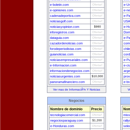
e-boletin.com
Ofertar!
e-U
e-opiniones.com
Ofertar!
e-n
cadenadeportiva.com
Ofertar!
e-P
noticiasgolf.com
Ofertar!
USA
noticiasyopinion.com
$980
e-H
inforegistros.com
Ofertar!
Dom
dataguia.com
Ofertar!
e-Pa
cazadordenoticias.com
Ofertar!
comu
forodeperiodistas.com
Ofertar!
chil
guianoticias.com
Ofertar!
cord
noticiasempresariales.com
Ofertar!
e-Pu
e-Informacion.com
Ofertar!
e-ci
informaciondenegocios.com
Ofertar!
arge
noticiasurgentes.com
$10,000
prov
panoramafinanciero.com
Ofertar!
e-br
Ver mas de InformaciÃ³n Y Noticias
V
Negocios
Nombre de dominio
Precio
Nom
tecnologiacomercial.com
Ofertar!
miss
negociosparaguay.com
$1,200
rall
e-Honduras.com
Ofertar!
sele